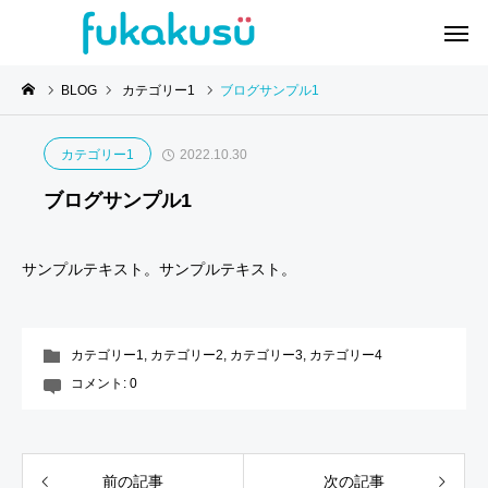
BLOG
カテゴリー1
ブログサンプル1
M
I
F
カテゴリー1
2022.10.30
o
n
o
ブログサンプル1
v
t
o
i
e
d
e
r
P
S
W
サンプルテキスト。サンプルテキスト。
i
o
t
o
o
r
i
r
r
t
l
k
カテゴリー1
,
カテゴリー2
,
カテゴリー3
,
カテゴリー4
r
l
s
コメント:
0
a
L
c
i
i
e
t
f
n
e
e
前の記事
次の記事