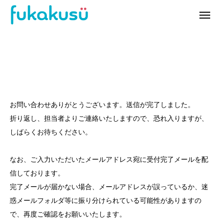
M
I
F
o
n
o
v
t
o
i
e
d
e
r
P
S
W
お問い合わせありがとうございます。送信が完了しました。
i
o
t
o
折り返し、担当者よりご連絡いたしますので、恐れ入りますが、
o
r
i
r
しばらくお待ちください。
r
t
l
k
r
l
s
なお、ご入力いただいたメールアドレス宛に受付完了メールを配
a
L
c
i
i
e
信しております。
t
f
n
完了メールが届かない場合、メールアドレスが誤っているか、迷
e
e
惑メールフォルダ等に振り分けられている可能性がありますの
で、再度ご確認をお願いいたします。